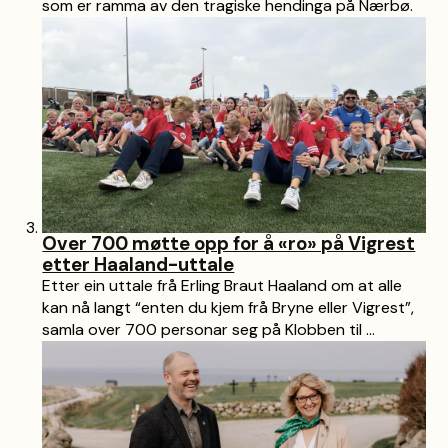
som er ramma av den tragiske hendinga på Nærbø.
Over 700 møtte opp for å «ro» på Vigrest
etter Haaland-uttale
Etter ein uttale frå Erling Braut Haaland om at alle
kan nå langt “enten du kjem frå Bryne eller Vigrest”,
samla over 700 personar seg på Klobben til ...