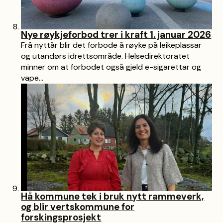
Nye røykjeforbod trer i kraft 1. januar 2026
Frå nyttår blir det forbode å røyke på leikeplassar
og utandørs idrettsområde. Helsedirektoratet
minner om at forbodet også gjeld e-sigarettar og
vape...
Hå kommune tek i bruk nytt rammeverk,
og blir vertskommune for
forskingsprosjekt