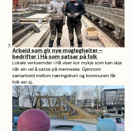
Arbeid som gir nye moglegheiter –
bedrifter i Hå som satsar på folk
Lokale verksemder i Hå viser kor mykje som kan skje
når ein vel å satse på menneske. Gjennom
samarbeid mellom næringslivet og kommunen får
folk ein sj...