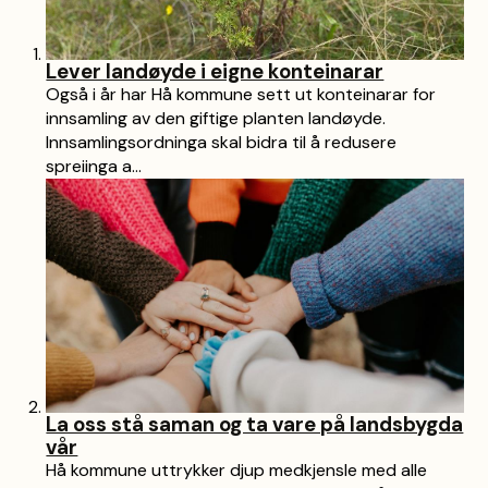
Lever landøyde i eigne konteinarar
Også i år har Hå kommune sett ut konteinarar for
innsamling av den giftige planten landøyde.
Innsamlingsordninga skal bidra til å redusere
spreiinga a...
La oss stå saman og ta vare på landsbygda
vår
Hå kommune uttrykker djup medkjensle med alle