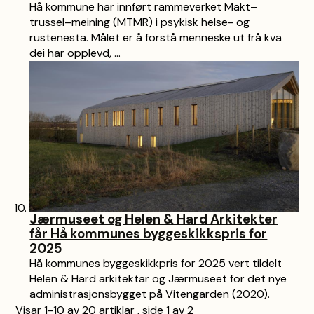
Hå kommune har innført rammeverket Makt–
trussel–meining (MTMR) i psykisk helse- og
rustenesta. Målet er å forstå menneske ut frå kva
dei har opplevd, ...
Jærmuseet og Helen & Hard Arkitekter
får Hå kommunes byggeskikkspris for
2025
Hå kommunes byggeskikkpris for 2025 vert tildelt
Helen & Hard arkitektar og Jærmuseet for det nye
administrasjonsbygget på Vitengarden (2020).
Visar
1-10
av
20
artiklar ,
side
1
av
2