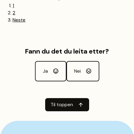
1
2
Neste
Fann du det du leita etter?
Ja
Nei
Til toppen