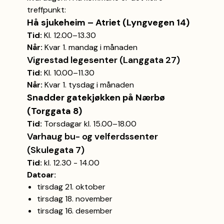
treffpunkt:
Hå sjukeheim – Atriet (Lyngvegen 14)
Tid:
Kl. 12.00–13.30
Når:
Kvar 1. mandag i månaden
Vigrestad legesenter (Langgata 27)
Tid:
Kl. 10.00–11.30
Når:
Kvar 1. tysdag i månaden
Snadder gatekjøkken på Nærbø
(Torggata 8)
Tid:
Torsdagar kl. 15.00–18.00
Varhaug bu- og velferdssenter
(Skulegata 7)
Tid:
kl. 12.30 - 14.00
Datoar:
tirsdag 21. oktober
tirsdag 18. november
tirsdag 16. desember