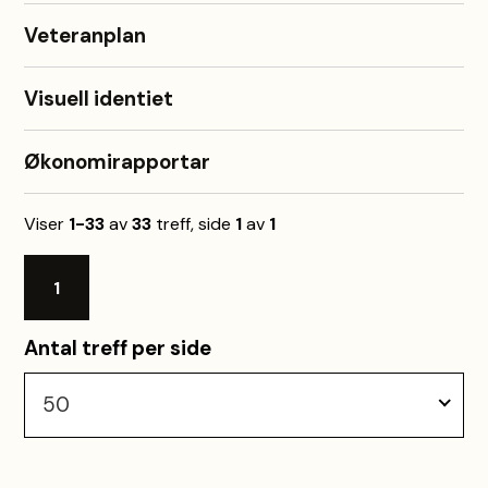
Veteranplan
Visuell identiet
Økonomirapportar
Viser
1-33
av
33
treff, side
1
av
1
1
Antal treff per side
50