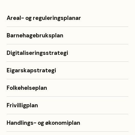
R
e
Areal- og reguleringsplanar
s
Barnehagebruksplan
u
l
Digitaliseringsstrategi
t
a
Eigarskapstrategi
t
Folkehelseplan
Frivilligplan
Handlings- og økonomiplan