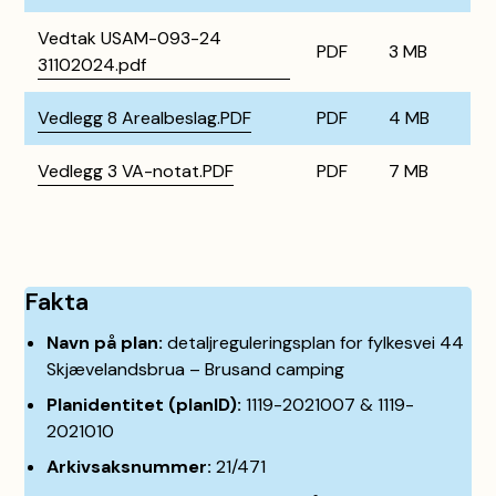
Vedtak USAM-093-24
PDF
3 MB
31102024.pdf
Vedlegg 8 Arealbeslag.PDF
PDF
4 MB
Vedlegg 3 VA-notat.PDF
PDF
7 MB
Fakta
Navn på plan:
detaljreguleringsplan for fylkesvei 44
Skjævelandsbrua – Brusand camping
Planidentitet (planID):
1119-2021007 & 1119-
2021010
Arkivsaksnummer:
21/471