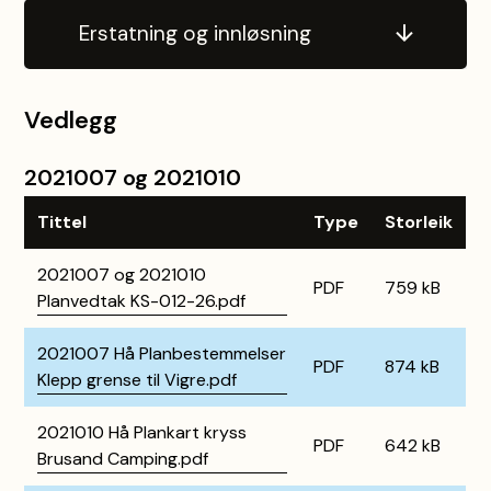
Erstatning og innløsning
Vedlegg
2021007 og 2021010
Tittel
Type
Storleik
2021007 og 2021010
PDF
759 kB
Planvedtak KS-012-26.pdf
2021007 Hå Planbestemmelser
PDF
874 kB
Klepp grense til Vigre.pdf
2021010 Hå Plankart kryss
PDF
642 kB
Brusand Camping.pdf