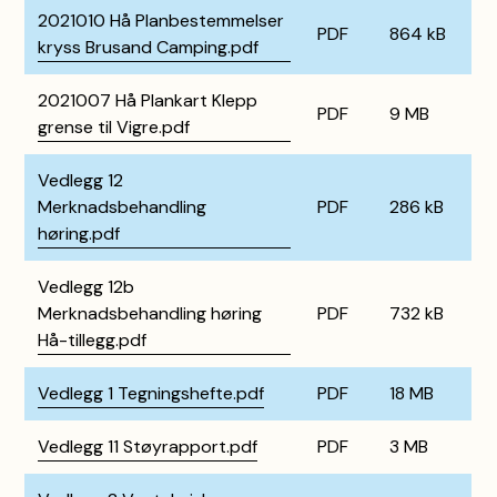
2021010 Hå Planbestemmelser
PDF
864 kB
kryss Brusand Camping.pdf
2021007 Hå Plankart Klepp
PDF
9 MB
grense til Vigre.pdf
Vedlegg 12
Merknadsbehandling
PDF
286 kB
høring.pdf
Vedlegg 12b
Merknadsbehandling høring
PDF
732 kB
Hå-tillegg.pdf
Vedlegg 1 Tegningshefte.pdf
PDF
18 MB
Vedlegg 11 Støyrapport.pdf
PDF
3 MB