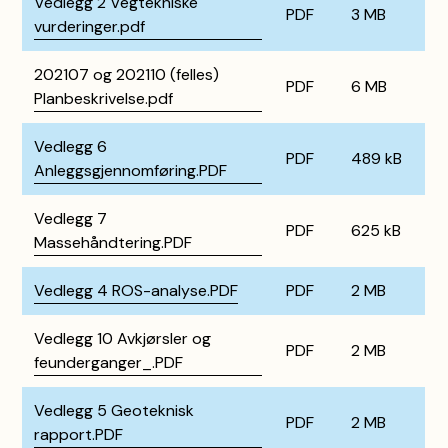
Vedlegg 2 Vegtekniske
PDF
3 MB
vurderinger.pdf
202107 og 202110 (felles)
PDF
6 MB
Planbeskrivelse.pdf
Vedlegg 6
PDF
489 kB
Anleggsgjennomføring.PDF
Vedlegg 7
PDF
625 kB
Massehåndtering.PDF
Vedlegg 4 ROS-analyse.PDF
PDF
2 MB
Vedlegg 10 Avkjørsler og
PDF
2 MB
feunderganger_.PDF
Vedlegg 5 Geoteknisk
PDF
2 MB
rapport.PDF