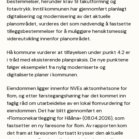
bestemmelser, herunder krav til takutforming og
fotavtrykk. Inntil kommunen har gjennomført planlagt
digitalisering og modernisering av det aktuelle
planområdet, vurderes det som nødvendig å fastsette
tilleggsbestemmelser for å muliggjøre hensiktsmessig
videreutvikling innenfor planområdet.
Hå kommune vurderer at tilføyelsen under punkt 4.2 er
i tråd med eksisterende planpraksis. De nye punktene
følger eksempelet fra nylig moderniserte og
digitaliserte planer i kommunen.
Eiendommen ligger innenfor NVEs aktsomhetsone for
flom, og etter førstegangshøring har det kommet inn
faglig råd om utarbeidelse av en lokal flomvurdering for
eiendommen. Det har blitt gjennomført en
«Flomsonekartlegging for Hååna» (08.04.2026), som
fastsetter en ny faresone for flom. Av rapporten kom
det fram at faresonen fortsatt krysser den aktuelle