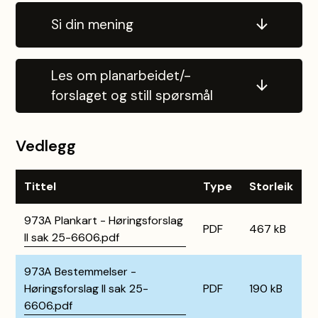
Si din mening
Les om planarbeidet/-
forslaget og still spørsmål
Vedlegg
Tittel
Type
Storleik
973A Plankart - Høringsforslag
PDF
467 kB
II sak 25-6606.pdf
973A Bestemmelser -
Høringsforslag II sak 25-
PDF
190 kB
6606.pdf