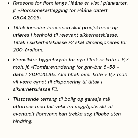
Faresone for flom langs Hååna er vist i plankartet,
jf. «Flomsonekartlegging for Hååna datert
08.04.2026».
Tiltak innenfor faresonen skal prosjekteres og
utføres i henhold til relevant sikkerhetsklasse.
Tiltak i sikkerhetsklasse F2 skal dimensjoneres for
200-årsflom.
Flomsikker byggehøyde for nye tiltak er kote + 8,7
moh, jf. «Flomfarevurdering for gnr-bnr 8-58 -
datert 21.04.2026». Alle tiltak over kote + 8,7 moh
vil være egnet til disponering til tiltak i
sikkerhetsklasse F2.
Tilstøtende terreng til bolig og garasje må
utformes med fall vekk fra vegg/gulv, slik at
eventuelt flomvann kan trekke seg tilbake uten
hindring.