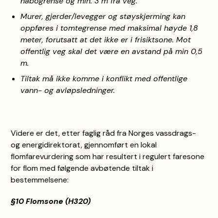
nabogrense og min. 3 m fra veg.
Murer, gjerder/levegger og støyskjerming kan
oppføres i tomtegrense med maksimal høyde 1,8
meter, forutsatt at det ikke er i frisiktsone. Mot
offentlig veg skal det være en avstand på min 0,5
m.
Tiltak må ikke komme i konflikt med offentlige
vann- og avløpsledninger.
Videre er det, etter faglig råd fra Norges vassdrags-
og energidirektorat, gjennomført en lokal
flomfarevurdering som har resultert i regulert faresone
for flom med følgende avbøtende tiltak i
bestemmelsene:
§10 Flomsone (H320)