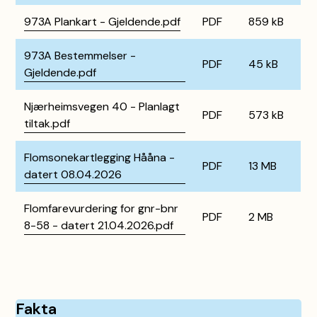
973A Plankart - Gjeldende.pdf
PDF
859 kB
973A Bestemmelser -
PDF
45 kB
Gjeldende.pdf
Njærheimsvegen 40 - Planlagt
PDF
573 kB
tiltak.pdf
Flomsonekartlegging Hååna -
PDF
13 MB
datert 08.04.2026
Flomfarevurdering for gnr-bnr
PDF
2 MB
8-58 - datert 21.04.2026.pdf
Fakta