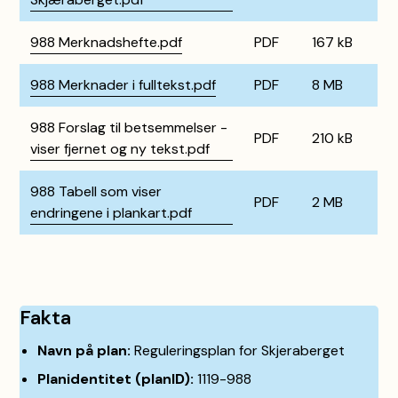
988 Merknadshefte.pdf
PDF
167 kB
988 Merknader i fulltekst.pdf
PDF
8 MB
988 Forslag til betsemmelser -
PDF
210 kB
viser fjernet og ny tekst.pdf
988 Tabell som viser
PDF
2 MB
endringene i plankart.pdf
Fakta
Navn på plan:
Reguleringsplan for Skjeraberget
Planidentitet (planID):
1119-988