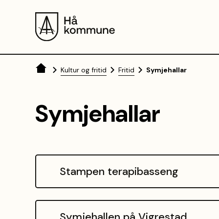
Hå kommune
Du er her:
Kultur og fritid
Fritid
Symjehallar
Symjehallar
Stampen terapibasseng
Symjehallen på Vigrestad