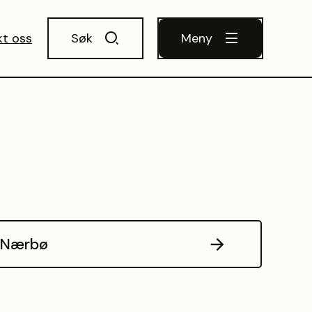
kt oss
Søk
Meny
 Nærbø