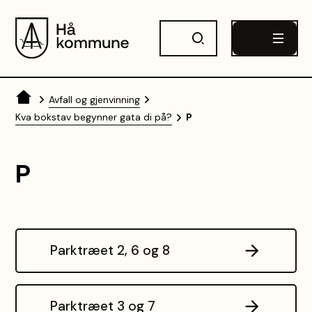
Hå kommune
Du er her:
Avfall og gjenvinning
Kva bokstav begynner gata di på?
P
P
Parktræet 2, 6 og 8
Parktræet 3 og 7